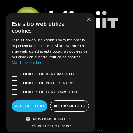
×
Ese sitio web utiliza
cookies
Este sitio web usa cookies para mejorar la
experiencia del usuario. Al utilizar nuestro
ÚLTIMAS NOTICIAS DE MARKETING
sitio web, usted acepta todas las cookies de
acuerdo con nuestra Política de cookies.
POLÍTICA DE PRIVACIDAD
Más información
COOKIES DE RENDIMIENTO
COOKIES DE PREFERENCIAS
COOKIES DE FUNCIONALIDAD
ACEPTAR TODO
RECHAZAR TODO
MOSTRAR DETALLES
DESIGNED AND CREATED BY
POWERED BY COOKIESCRIPT
KIIWIIT © MARKETING COMPLEX LLC