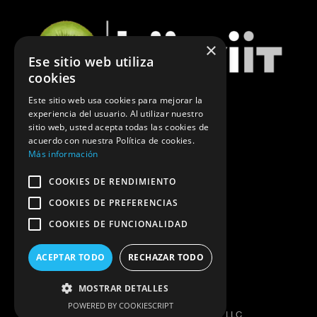
×
Ese sitio web utiliza
cookies
Este sitio web usa cookies para mejorar la
experiencia del usuario. Al utilizar nuestro
ÚLTIMAS NOTICIAS DE MARKETING
sitio web, usted acepta todas las cookies de
acuerdo con nuestra Política de cookies.
POLÍTICA DE PRIVACIDAD
Más información
COOKIES DE RENDIMIENTO
COOKIES DE PREFERENCIAS
COOKIES DE FUNCIONALIDAD
ACEPTAR TODO
RECHAZAR TODO
MOSTRAR DETALLES
DESIGNED AND CREATED BY
POWERED BY COOKIESCRIPT
KIIWIIT © MARKETING COMPLEX LLC