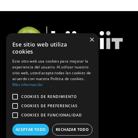
×
Ese sitio web utiliza
cookies
Este sitio web usa cookies para mejorar la
experiencia del usuario. Al utilizar nuestro
ÚLTIMAS NOTICIAS DE MARKETING
sitio web, usted acepta todas las cookies de
acuerdo con nuestra Política de cookies.
POLÍTICA DE PRIVACIDAD
Más información
COOKIES DE RENDIMIENTO
COOKIES DE PREFERENCIAS
COOKIES DE FUNCIONALIDAD
ACEPTAR TODO
RECHAZAR TODO