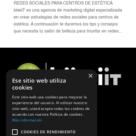
REDES SOCIALES PARA CENTROS DE ESTÉTICA
kiiwiiT es una agencia de marketing digital especializada
en crear estrategias de redes sociales para centros de
estética. A continuación te daremos los tips y consejos
que necesita tu salón de belleza para triunfar en redes...
×
Ese sitio web utiliza
cookies
Este sitio web usa cookies para mejorar la
experiencia del usuario. Al utilizar nuestro
ÚLTIMAS NOTICIAS DE MARKETING
sitio web, usted acepta todas las cookies de
acuerdo con nuestra Política de cookies.
POLÍTICA DE PRIVACIDAD
Más información
COOKIES DE RENDIMIENTO